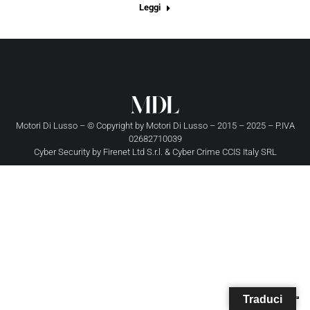
Leggi
Motori Di Lusso – © Copyright by
Motori Di Lusso
– 2015 – 2025 – P.IVA
02682710039
Cyber Security by
Firenet Ltd S.r.l.
&
Cyber Crime CCIS Italy SRL
Traduci