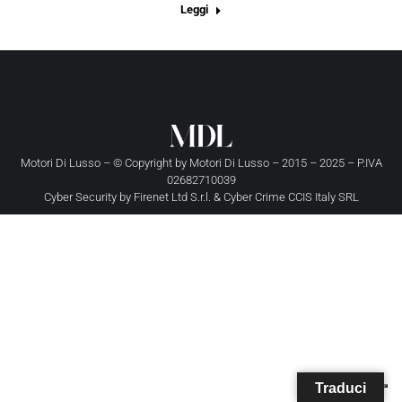
Leggi
Motori Di Lusso – © Copyright by
Motori Di Lusso
– 2015 – 2025 – P.IVA
02682710039
Cyber Security by
Firenet Ltd S.r.l.
&
Cyber Crime CCIS Italy SRL
Traduci