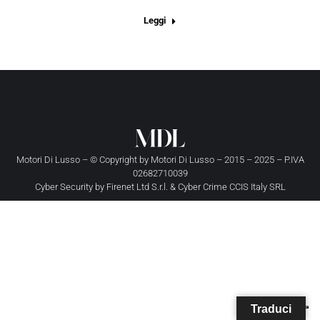
Leggi
Motori Di Lusso – © Copyright by
Motori Di Lusso
– 2015 – 2025 – P.IVA
02682710039
Cyber Security by
Firenet Ltd S.r.l.
&
Cyber Crime CCIS Italy SRL
Traduci