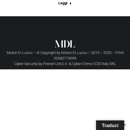
Leggi
Motori Di Lusso – © Copyright by
Motori Di Lusso
– 2015 – 2025 – P.IVA
02682710039
Cyber Security by
Firenet Ltd S.r.l.
&
Cyber Crime CCIS Italy SRL
Traduci