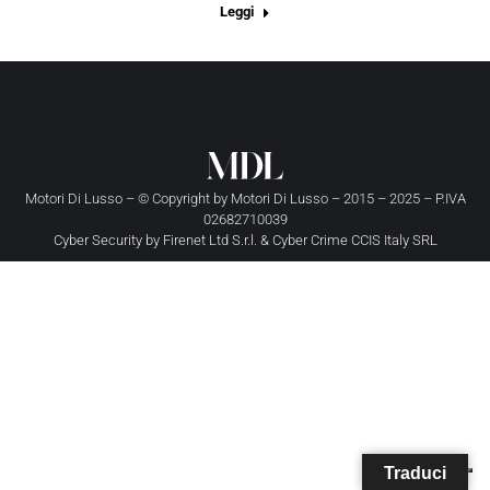
Leggi
Motori Di Lusso – © Copyright by
Motori Di Lusso
– 2015 – 2025 – P.IVA
02682710039
Cyber Security by
Firenet Ltd S.r.l.
&
Cyber Crime CCIS Italy SRL
Traduci