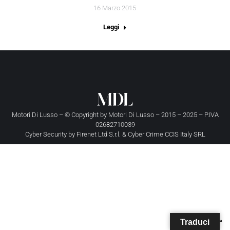
16 Marzo 2015
Leggi
Motori Di Lusso – © Copyright by
Motori Di Lusso
– 2015 – 2025 – P.IVA
02682710039
Cyber Security by
Firenet Ltd S.r.l.
&
Cyber Crime CCIS Italy SRL
Traduci