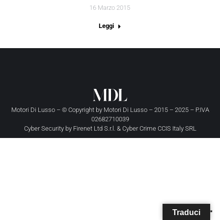
16 Marzo 2015
Leggi
Motori Di Lusso – © Copyright by
Motori Di Lusso
– 2015 – 2025 – P.IVA
02682710039
Cyber Security by
Firenet Ltd S.r.l.
&
Cyber Crime CCIS Italy SRL
Traduci