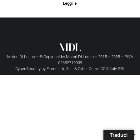
Leggi
Motori Di Lusso – © Copyright by
Motori Di Lusso
– 2015 – 2025 – P.IVA
02682710039
Cyber Security by
Firenet Ltd S.r.l.
&
Cyber Crime CCIS Italy SRL
Traduci