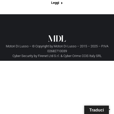
Leggi
Motori Di Lusso – © Copyright by
Motori Di Lusso
– 2015 – 2025 – P.IVA
02682710039
Cyber Security by
Firenet Ltd S.r.l.
&
Cyber Crime CCIS Italy SRL
Traduci