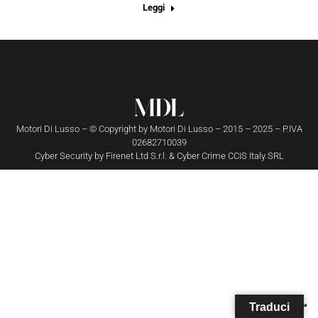
Leggi
Motori Di Lusso – © Copyright by
Motori Di Lusso
– 2015 – 2025 – P.IVA
02682710039
Cyber Security by
Firenet Ltd S.r.l.
&
Cyber Crime CCIS Italy SRL
Traduci