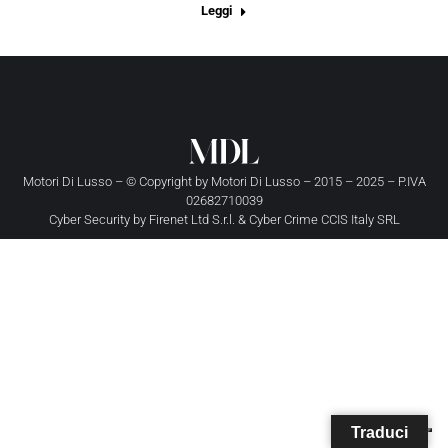
Leggi
Motori Di Lusso – © Copyright by
Motori Di Lusso
– 2015 – 2025 – P.IVA
02682710039
Cyber Security by
Firenet Ltd S.r.l.
&
Cyber Crime CCIS Italy SRL
Traduci