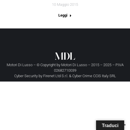
10 Maggio 2015
Leggi
Motori Di Lusso – © Copyright by
Motori Di Lusso
– 2015 – 2025 – P.IVA
02682710039
Cyber Security by
Firenet Ltd S.r.l.
&
Cyber Crime CCIS Italy SRL
Traduci