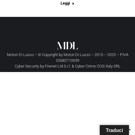
Leggi
Motori Di Lusso – © Copyright by
Motori Di Lusso
– 2015 – 2025 – P.IVA
02682710039
Cyber Security by
Firenet Ltd S.r.l.
&
Cyber Crime CCIS Italy SRL
Traduci