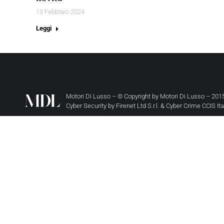
13 Febbraio 2024
Leggi
Motori Di Lusso – © Copyright by
Motori Di Lusso
– 2015
Cyber Security by
Firenet Ltd S.r.l.
&
Cyber Crime CCIS It