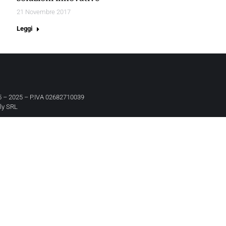
21 Novembre 2017
Leggi
 – 2025 – P.IVA 02682710039
aly SRL