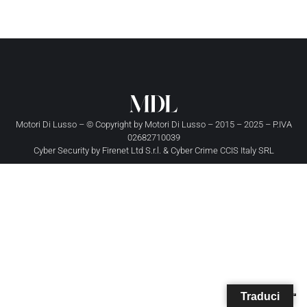
Motori Di Lusso – © Copyright by
Motori Di Lusso
– 2015 – 2025 – P.IVA
02682710039
Cyber Security by
Firenet Ltd S.r.l.
&
Cyber Crime CCIS Italy SRL
Traduci