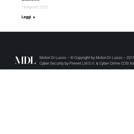
18 Agosto 2020
Leggi
Motori Di Lusso – © Copyright by
Motori Di Lusso
– 2015
Cyber Security by
Firenet Ltd S.r.l.
&
Cyber Crime CCIS It