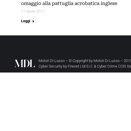
omaggio alla pattuglia acrobatica inglese
11 Aprile 2017
Leggi
Motori Di Lusso – © Copyright by
Motori Di Lusso
– 2015
Cyber Security by
Firenet Ltd S.r.l.
&
Cyber Crime CCIS It