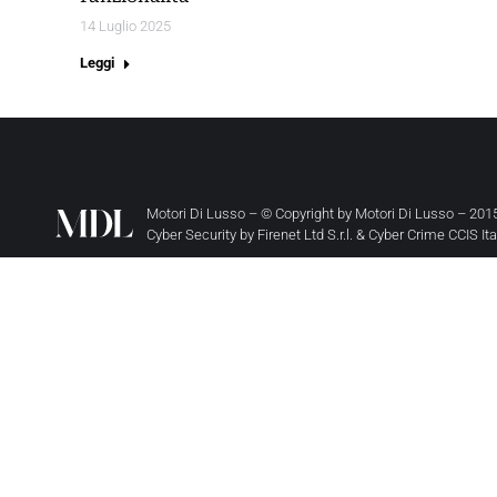
14 Luglio 2025
Leggi
Motori Di Lusso – © Copyright by
Motori Di Lusso
– 2015
Cyber Security by
Firenet Ltd S.r.l.
&
Cyber Crime CCIS It