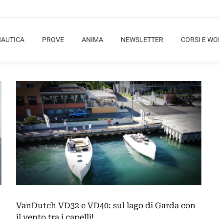
NAUTICA
PROVE
ANIMA
NEWSLETTER
CORSI E W
VanDutch VD32 e VD40: sul lago di Garda con
il vento tra i capelli!