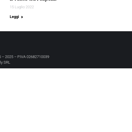
15 Luglio 2022
Leggi
 – 2025 – P.IVA 02682710039
aly SRL