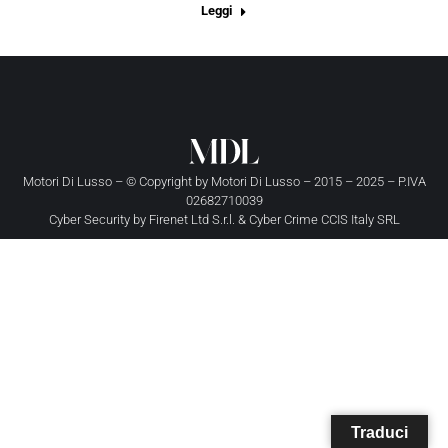
Leggi
Motori Di Lusso – © Copyright by
Motori Di Lusso
– 2015 – 2025 – P.IVA
02682710039
Cyber Security by
Firenet Ltd S.r.l.
&
Cyber Crime CCIS Italy SRL
Traduci