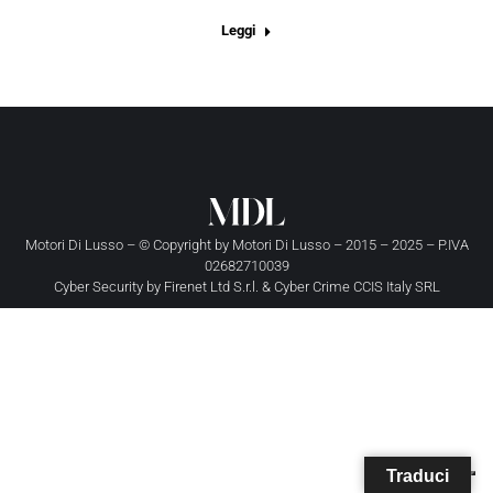
Leggi
Motori Di Lusso – © Copyright by
Motori Di Lusso
– 2015 – 2025 – P.IVA
02682710039
Cyber Security by
Firenet Ltd S.r.l.
&
Cyber Crime CCIS Italy SRL
Traduci