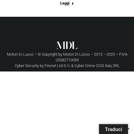
Leggi
Motori Di Lusso – © Copyright by
Motori Di Lusso
– 2015 – 2025 – P.IVA
02682710039
Cyber Security by
Firenet Ltd S.r.l.
&
Cyber Crime CCIS Italy SRL
Traduci