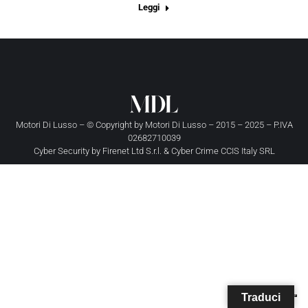
Leggi
Motori Di Lusso – © Copyright by
Motori Di Lusso
– 2015 – 2025 – P.IVA
02682710039
Cyber Security by
Firenet Ltd S.r.l.
&
Cyber Crime CCIS Italy SRL
Traduci