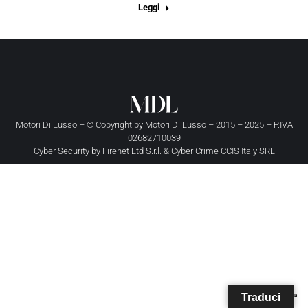
Leggi
Motori Di Lusso – © Copyright by
Motori Di Lusso
– 2015 – 2025 – P.IVA
02682710039
Cyber Security by
Firenet Ltd S.r.l.
&
Cyber Crime CCIS Italy SRL
Traduci