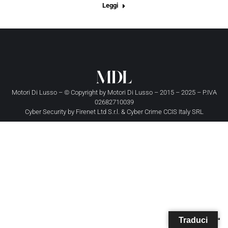
Leggi
Motori Di Lusso – © Copyright by
Motori Di Lusso
– 2015 – 2025 – P.IVA
02682710039
Cyber Security by
Firenet Ltd S.r.l.
&
Cyber Crime CCIS Italy SRL
Traduci