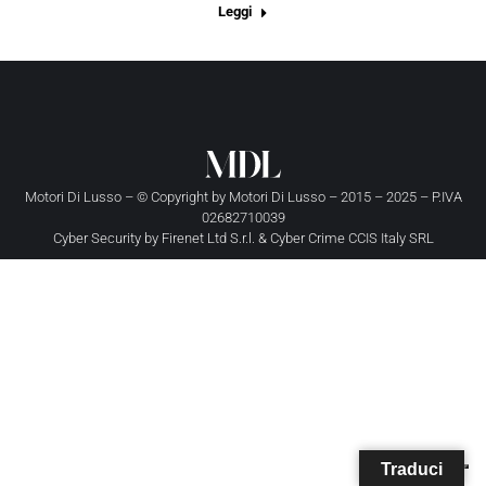
Leggi
Motori Di Lusso – © Copyright by
Motori Di Lusso
– 2015 – 2025 – P.IVA
02682710039
Cyber Security by
Firenet Ltd S.r.l.
&
Cyber Crime CCIS Italy SRL
Traduci