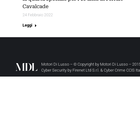
Cavalcade
24 Febbraio 2022
Leggi
Motori Di Lusso – © Copyright by
Motori Di Lusso
– 2015
Cyber Security by
Firenet Ltd S.r.l.
&
Cyber Crime CCIS It