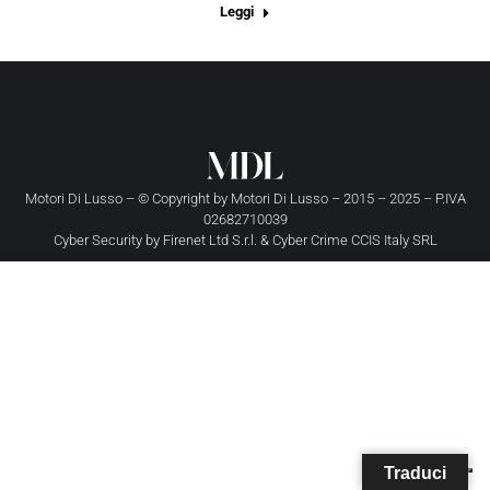
Leggi
Motori Di Lusso – © Copyright by
Motori Di Lusso
– 2015 – 2025 – P.IVA
02682710039
Cyber Security by
Firenet Ltd S.r.l.
&
Cyber Crime CCIS Italy SRL
Traduci