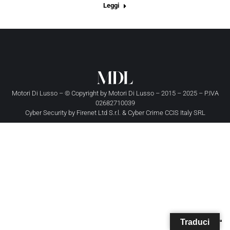
Leggi
Motori Di Lusso – © Copyright by
Motori Di Lusso
– 2015 – 2025 – P.IVA
02682710039
Cyber Security by
Firenet Ltd S.r.l.
&
Cyber Crime CCIS Italy SRL
Traduci