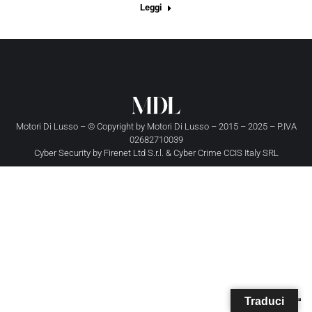
Leggi
Motori Di Lusso – © Copyright by
Motori Di Lusso
– 2015 – 2025 – P.IVA
02682710039
Cyber Security by
Firenet Ltd S.r.l.
&
Cyber Crime CCIS Italy SRL
Traduci