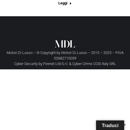
Leggi
Motori Di Lusso – © Copyright by
Motori Di Lusso
– 2015 – 2025 – P.IVA
02682710039
Cyber Security by
Firenet Ltd S.r.l.
&
Cyber Crime CCIS Italy SRL
Traduci