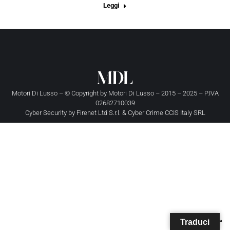
Leggi
Motori Di Lusso – © Copyright by
Motori Di Lusso
– 2015 – 2025 – P.IVA
02682710039
Cyber Security by
Firenet Ltd S.r.l.
&
Cyber Crime CCIS Italy SRL
Traduci