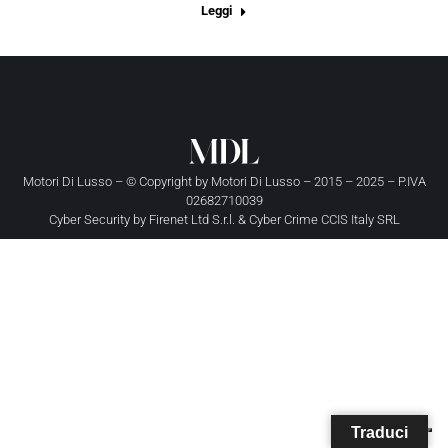
Leggi
Motori Di Lusso – © Copyright by
Motori Di Lusso
– 2015 – 2025 – P.IVA
02682710039
Cyber Security by
Firenet Ltd S.r.l.
&
Cyber Crime CCIS Italy SRL
Traduci