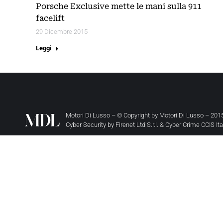
Porsche Exclusive mette le mani sulla 911
facelift
29 Dicembre 2015
Leggi
Motori Di Lusso – © Copyright by
Motori Di Lusso
– 2015
Cyber Security by
Firenet Ltd S.r.l.
&
Cyber Crime CCIS It