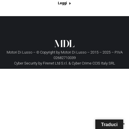
Leggi
Motori Di Lusso – © Copyright by
Motori Di Lusso
– 2015 – 2025 – P.IVA
02682710039
Cyber Security by
Firenet Ltd S.r.l.
&
Cyber Crime CCIS Italy SRL
Traduci