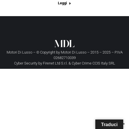
Leggi
Motori Di Lusso – © Copyright by
Motori Di Lusso
– 2015 – 2025 – P.IVA
02682710039
Cyber Security by
Firenet Ltd S.r.l.
&
Cyber Crime CCIS Italy SRL
Traduci