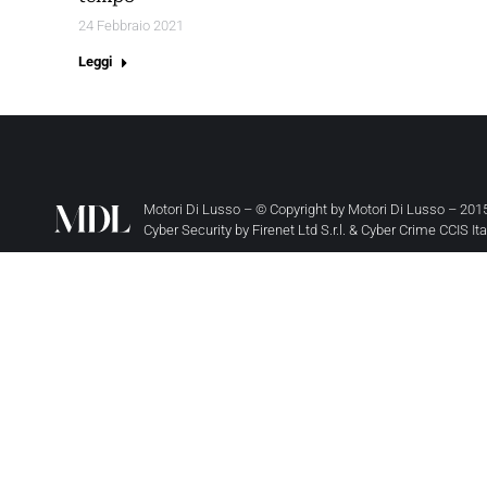
24 Febbraio 2021
Leggi
Motori Di Lusso – © Copyright by
Motori Di Lusso
– 2015
Cyber Security by
Firenet Ltd S.r.l.
&
Cyber Crime CCIS It