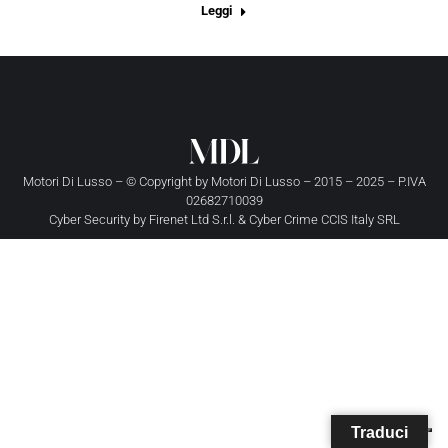
Leggi
Motori Di Lusso – © Copyright by
Motori Di Lusso
– 2015 – 2025 – P.IVA
02682710039
Cyber Security by
Firenet Ltd S.r.l.
&
Cyber Crime CCIS Italy SRL
Traduci