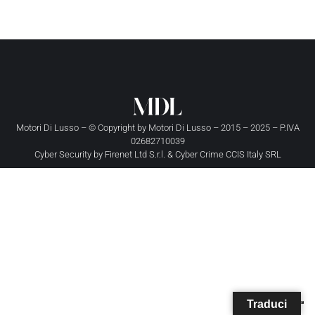
Motori Di Lusso – © Copyright by
Motori Di Lusso
– 2015 – 2025 – P.IVA
02682710039
Cyber Security by
Firenet Ltd S.r.l.
&
Cyber Crime CCIS Italy SRL
Traduci