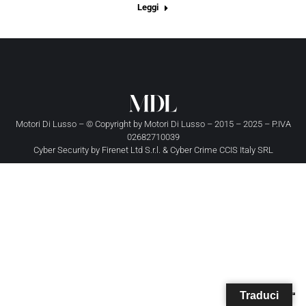
Leggi
Motori Di Lusso – © Copyright by
Motori Di Lusso
– 2015 – 2025 – P.IVA
02682710039
Cyber Security by
Firenet Ltd S.r.l.
&
Cyber Crime CCIS Italy SRL
Traduci