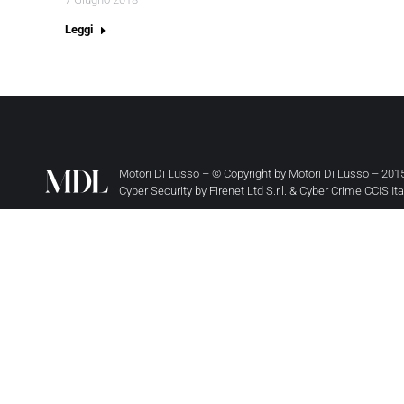
Leggi
Motori Di Lusso – © Copyright by
Motori Di Lusso
– 2015
Cyber Security by
Firenet Ltd S.r.l.
&
Cyber Crime CCIS It