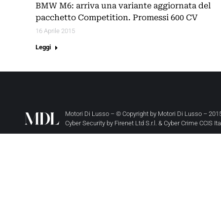
BMW M6: arriva una variante aggiornata del
pacchetto Competition. Promessi 600 CV
16 Aprile 2015
Leggi
Motori Di Lusso – © Copyright by
Motori Di Lusso
– 2015
Cyber Security by
Firenet Ltd S.r.l.
&
Cyber Crime CCIS It