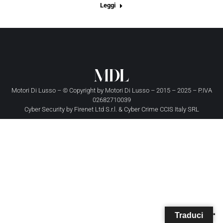
Leggi
Motori Di Lusso – © Copyright by
Motori Di Lusso
– 2015 – 2025 – P.IVA
02682710039
Cyber Security by
Firenet Ltd S.r.l.
&
Cyber Crime CCIS Italy SRL
Traduci