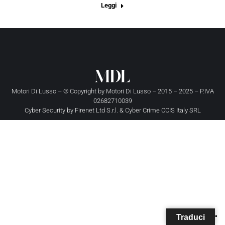
Leggi
Motori Di Lusso – © Copyright by
Motori Di Lusso
– 2015 – 2025 – P.IVA
02682710039
Cyber Security by
Firenet Ltd S.r.l.
&
Cyber Crime CCIS Italy SRL
Traduci