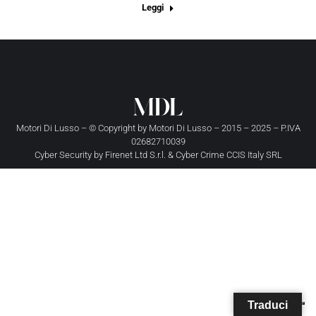
Leggi
Motori Di Lusso – © Copyright by
Motori Di Lusso
– 2015 – 2025 – P.IVA
02682710039
Cyber Security by
Firenet Ltd S.r.l.
&
Cyber Crime CCIS Italy SRL
Traduci