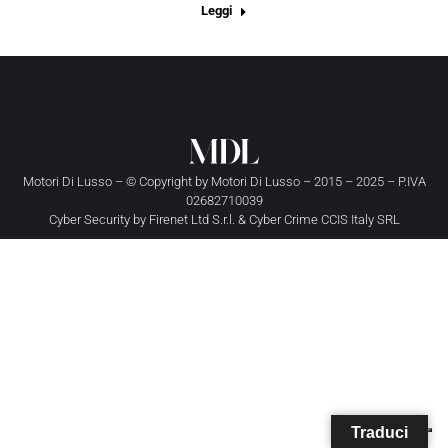
Leggi
Motori Di Lusso – © Copyright by
Motori Di Lusso
– 2015 – 2025 – P.IVA
02682710039
Cyber Security by
Firenet Ltd S.r.l.
&
Cyber Crime CCIS Italy SRL
Traduci