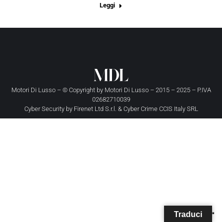
Leggi
Motori Di Lusso – © Copyright by
Motori Di Lusso
– 2015 – 2025 – P.IVA
02682710039
Cyber Security by
Firenet Ltd S.r.l.
&
Cyber Crime CCIS Italy SRL
Traduci