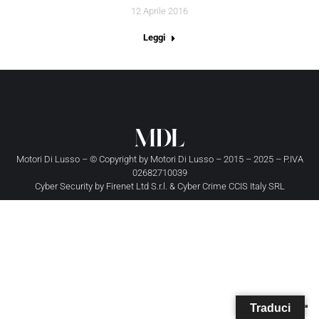
12 Aprile 2016
Leggi
Motori Di Lusso – © Copyright by
Motori Di Lusso
– 2015 – 2025 – P.IVA
02682710039
Cyber Security by
Firenet Ltd S.r.l.
&
Cyber Crime CCIS Italy SRL
Traduci