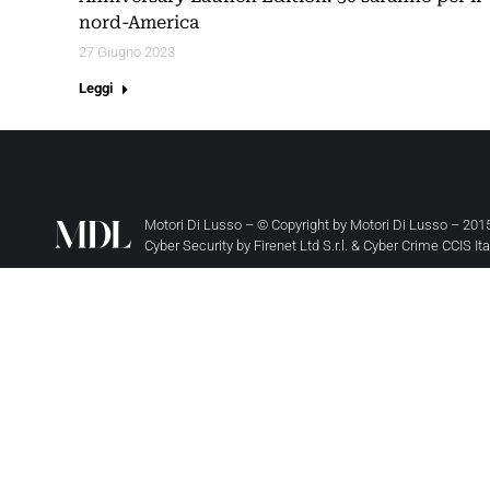
nord-America
27 Giugno 2023
Leggi
Motori Di Lusso – © Copyright by
Motori Di Lusso
– 2015
Cyber Security by
Firenet Ltd S.r.l.
&
Cyber Crime CCIS It