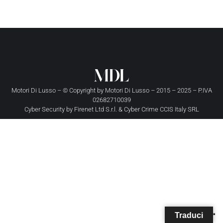
Motori Di Lusso – © Copyright by
Motori Di Lusso
– 2015 – 2025 – P.IVA
02682710039
Cyber Security by
Firenet Ltd S.r.l.
&
Cyber Crime CCIS Italy SRL
Traduci