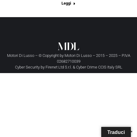
Leggi
Motori Di Lusso – © Copyright by
Motori Di Lusso
– 2015 – 2025 – P.IVA
02682710039
Cyber Security by
Firenet Ltd S.r.l.
&
Cyber Crime CCIS Italy SRL
Traduci